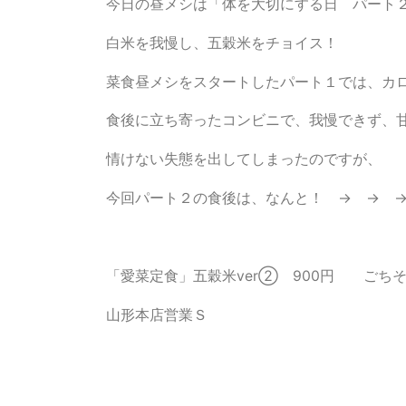
今日の昼メシは「体を大切にする日 パート
白米を我慢し、五穀米をチョイス！
菜食昼メシをスタートしたパート１では、カ
食後に立ち寄ったコンビニで、我慢できず、
情けない失態を出してしまったのですが、
今回パート２の食後は、なんと！ → → 
「愛菜定食」五穀米ver② 900円 ごち
山形本店営業Ｓ