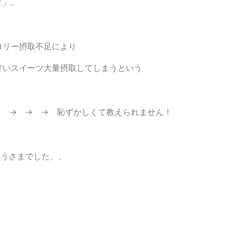
２」。
ロリー摂取不足により
甘いスイーツ大量摂取してしまうという
→ → → → 恥ずかしくて教えられません！
そうさまでした、、