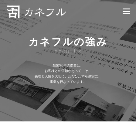
コンテンツへスキップ
メニュー
カネフルの強み
About Us
創業90年の歴史は、
お客様との信頼があってこそ。
義理と人情を大切に、ただひたすら誠実に、
事業を行なっています。