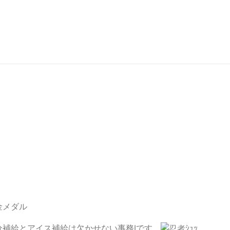
補給とアイス補給は欠かせない事務Ⅰです。
ｼｭｯ