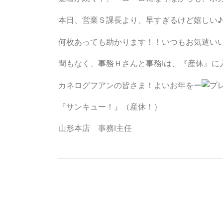
本日、営業Ｓ課長より、早すぎるけど嬉しい
何枚あっても助かります！！いつもお気遣い
間もなく、事務Ｈさんと事務Ⅰは、『産休』に
カネログフアンの皆さま！よいお年をー
『サンキュー！』（産休！）
山形本店 事務Ⅰ主任