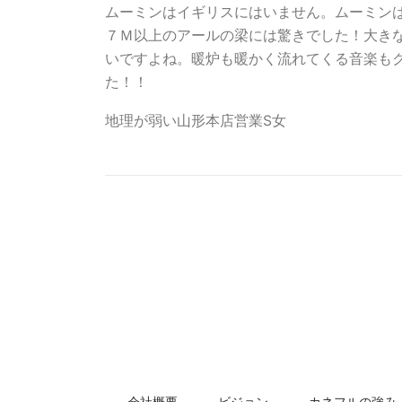
ムーミンはイギリスにはいません。ムーミン
７Ｍ以上のアールの梁には驚きでした！大き
いですよね。暖炉も暖かく流れてくる音楽も
た！！
地理が弱い山形本店営業S女
会社概要
ビジョン
カネフルの強み